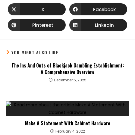
X
Facebook
Pinterest
LinkedIn
YOU MIGHT ALSO LIKE
The Ins And Outs of Blackjack Gambling Establishment:
A Comprehensive Overview
December 5, 2025
Make A Statement With Cabinet Hardware
February 4, 2022