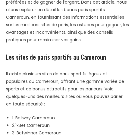
préférées et de gagner de l’argent. Dans cet article, nous
allons explorer en détail les bonus paris sportifs
Cameroun, en fournissant des informations essentielles
sur les meilleurs sites de
paris, les astuces pour gagner, les
avantages et inconvénients, ainsi que des conseils
pratiques pour maximiser vos gains.
Les sites de paris sportifs au Cameroun
Il existe plusieurs sites de paris sportifs légaux et
populaires au Cameroun, offrant une gamme variée de
sports et de bonus attractifs pour les parieurs. Voici
quelques-uns des meilleurs sites où vous pouvez parier
en toute sécurité :
1. Betway Cameroun
2.1xBet Cameroun
3. Betwinner Cameroun