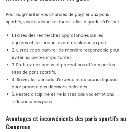
Pour augmenter vos chances de gagner aux paris
sportifs, voici quelques astuces utiles à garder à l’esprit :
1. Faites des recherches approfondies sur les
équipes et les joueurs avant de placer un pari.
2. Gérez votre bankroll de manière responsable pour
éviter les pertes importantes.
3. Profitez des bonus et promotions offerts par les
sites de paris sportifs.
4. Suivez les conseils d’experts et de pronostiqueurs
pour prendre des décisions éclairées.
5. Restez discipliné et ne laissez pas vos émotions
influencer vos paris.
Avantages et inconvénients des paris sportifs au
Cameroun